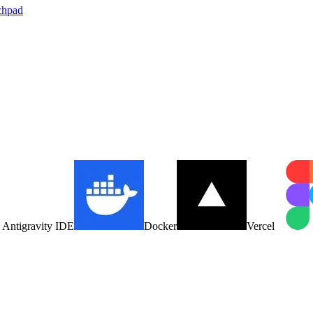
chpad
Antigravity IDE
Docker
Vercel