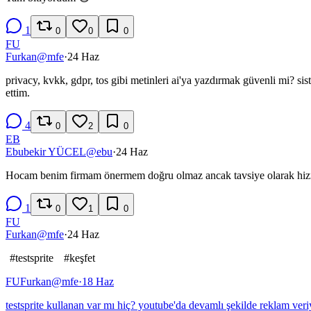
1
0
0
0
FU
Furkan
@
mfe
·
24 Haz
privacy, kvkk, gdpr, tos gibi metinleri ai'ya yazdırmak güvenli mi? s
ettim.
4
0
2
0
EB
Ebubekir YÜCEL
@
ebu
·
24 Haz
Hocam benim firmam önermem doğru olmaz ancak tavsiye olarak hizmet
1
0
1
0
FU
Furkan
@
mfe
·
24 Haz
#
testsprite
#
keşfet
FU
Furkan
@
mfe
·
18 Haz
testsprite kullanan var mı hiç? youtube'da devamlı şekilde reklam veri