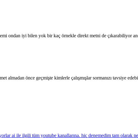
istemi ondan iyi bilen yok bir kaç örnekle direkt metni de çıkarabiliyo
 almadan önce geçmişte kimlerle çalışmışlar sormanızı tavsiye edebi
yorlar ai ile ilgili tüm youtube kanallarına. hiç denemedim tam olarak ne