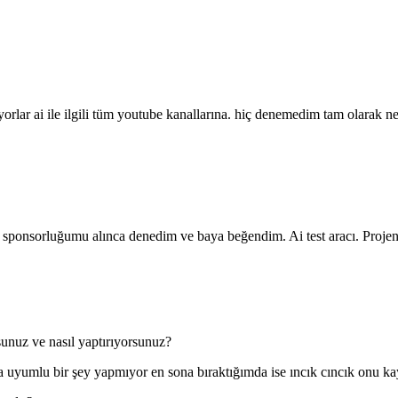
yorlar ai ile ilgili tüm youtube kanallarına. hiç denemedim tam olarak ne
 sponsorluğumu alınca denedim ve baya beğendim. Ai test aracı. Projeni t
rsunuz ve nasıl yaptırıyorsunuz?
 uyumlu bir şey yapmıyor en sona bıraktığımda ise ıncık cıncık onu ka