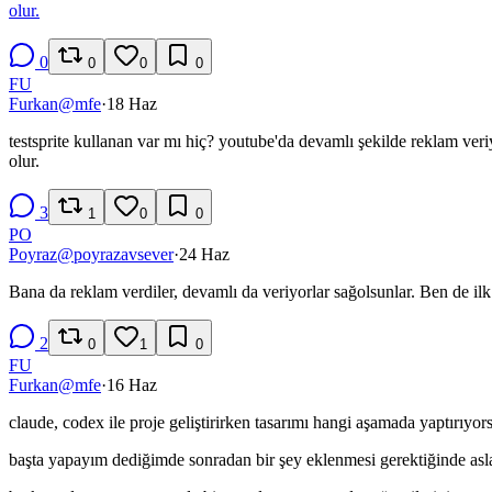
olur.
0
0
0
0
FU
Furkan
@
mfe
·
18 Haz
testsprite kullanan var mı hiç? youtube'da devamlı şekilde reklam veri
olur.
3
1
0
0
PO
Poyraz
@
poyrazavsever
·
24 Haz
Bana da reklam verdiler, devamlı da veriyorlar sağolsunlar. Ben de ilk
2
0
1
0
FU
Furkan
@
mfe
·
16 Haz
claude, codex ile proje geliştirirken tasarımı hangi aşamada yaptırıyo
başta yapayım dediğimde sonradan bir şey eklenmesi gerektiğinde asla