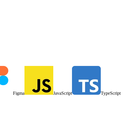
Figma
JavaScript
TypeScript