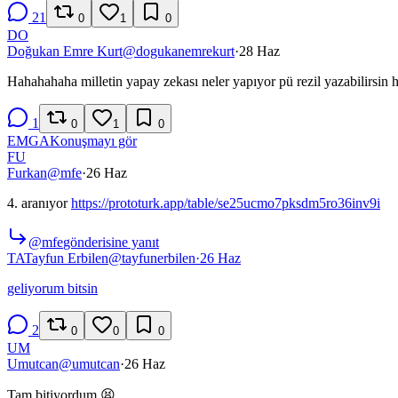
21
0
1
0
DO
Doğukan Emre Kurt
@
dogukanemrekurt
·
28 Haz
Hahahahaha milletin yapay zekası neler yapıyor pü rezil yazabilirsin 
1
0
1
0
EM
GA
Konuşmayı gör
FU
Furkan
@
mfe
·
26 Haz
4. aranıyor
https://prototurk.app/table/se25ucmo7pksdm5ro36inv9i
@
mfe
gönderisine yanıt
TA
Tayfun Erbilen
@
tayfunerbilen
·
26 Haz
geliyorum bitsin
2
0
0
0
UM
Umutcan
@
umutcan
·
26 Haz
Tam bitiyordum 😫