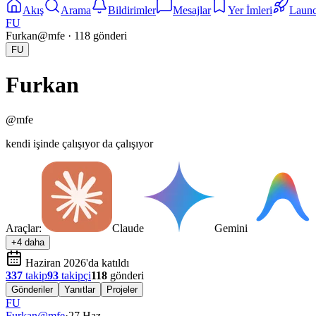
Akış
Arama
Bildirimler
Mesajlar
Yer İmleri
Laun
FU
Furkan
@
mfe
·
118
gönderi
FU
Furkan
@
mfe
kendi işinde çalışıyor da çalışıyor
Araçlar:
Claude
Gemini
+4 daha
Haziran 2026'da katıldı
337
takip
93
takipçi
118
gönderi
Gönderiler
Yanıtlar
Projeler
FU
Furkan
@
mfe
·
27 Haz