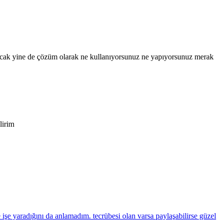
r ancak yine de çözüm olarak ne kullanıyorsunuz ne yapıyorsunuz merak
lirim
 işe yaradığını da anlamadım. tecrübesi olan varsa paylaşabilirse güzel