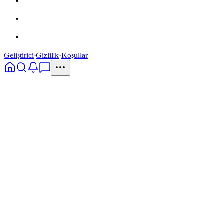
Geliştirici
·
Gizlilik
·
Koşullar