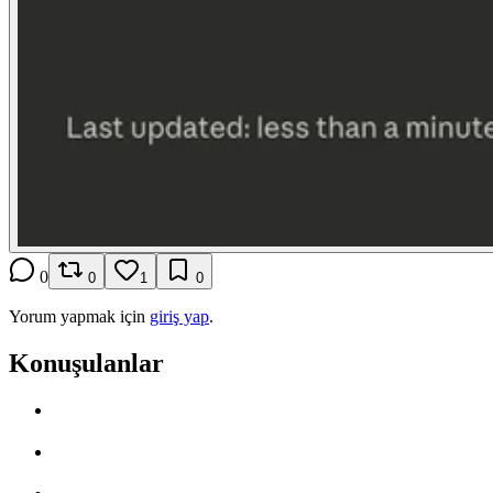
0
0
1
0
Yorum yapmak için
giriş yap
.
Konuşulanlar