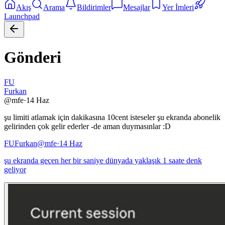
Akış
Arama
Bildirimler
Mesajlar
Yer İmleri
Launchpad
Gönderi
FU
Furkan
@
mfe
·
14 Haz
şu limiti atlamak için dakikasına 10cent isteseler şu ekranda abonelik
gelirinden çok gelir ederler -de aman duymasınlar :D
FU
Furkan
@
mfe
·
14 Haz
şu ekranda geçen her bir saniye dünyada yaklaşık 1 saate denk
geliyor