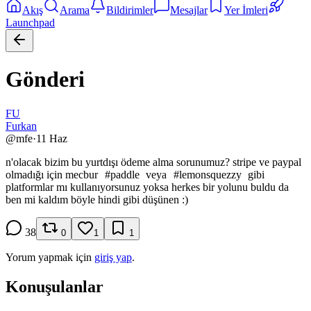
Akış
Arama
Bildirimler
Mesajlar
Yer İmleri
Launchpad
Gönderi
FU
Furkan
@
mfe
·
11 Haz
n'olacak bizim bu yurtdışı ödeme alma sorunumuz? stripe ve paypal
olmadığı için mecbur
#
paddle
veya
#
lemonsquezzy
gibi
platformlar mı kullanıyorsunuz yoksa herkes bir yolunu buldu da
ben mi kaldım böyle hindi gibi düşünen :)
38
0
1
1
Yorum yapmak için
giriş yap
.
Konuşulanlar