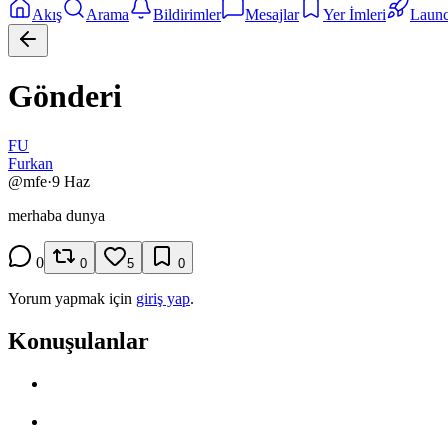
Akış
Arama
Bildirimler
Mesajlar
Yer İmleri
Laun
Gönderi
FU
Furkan
@
mfe
·
9 Haz
merhaba dunya
0
0
5
0
Yorum yapmak için
giriş yap
.
Konuşulanlar