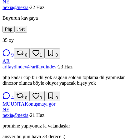
NE
nexia
@
nexia
·
22 Haz
Buyurun kavgaya
Php
.Net
35
oy
9
0
1
0
AR
arifaydindev
@
arifaydindev
·
23 Haz
php kadar çöp bir dil yok sağdan soldan toplama dil yapmışlar
dinozor olunca böyle oluyor yapacak bişey yok
4
0
0
0
MU
UN
TA
Konuşmayı gör
NE
nexia
@
nexia
·
21 Haz
promt:ne yapıyonuz la vatandaşlar
ansver:bu gün hava 33 derece :)