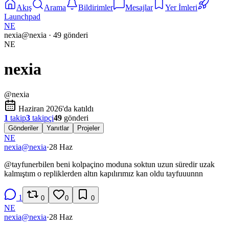
Akış
Arama
Bildirimler
Mesajlar
Yer İmleri
Launchpad
NE
nexia
@
nexia
·
49
gönderi
NE
nexia
@
nexia
Haziran 2026'da katıldı
1
takip
3
takipçi
49
gönderi
Gönderiler
Yanıtlar
Projeler
NE
nexia
@
nexia
·
28 Haz
@
tayfunerbilen
beni kolpaçino moduna soktun uzun süredir uzak
kalmıştım o repliklerden altın kapılırımız kan oldu tayfuuunnn
1
0
0
0
NE
nexia
@
nexia
·
28 Haz