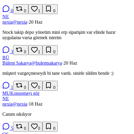
0
0
1
0
NE
nexia
@
nexia
·
20 Haz
Stock takip depo yönetim mini erp siparişim var elinde hazır
uygulama varsa görmek isterim
3
0
1
0
BÜ
Bülent Sakarya
@
bulentsakarya
·
20 Haz
müşteri vazgeçmeseydi bi tane vardı. sinirle sildim bende :)
1
0
0
0
MU
Konuşmayı gör
NE
nexia
@
nexia
·
18 Haz
Canım sıkılıyor
5
0
0
0