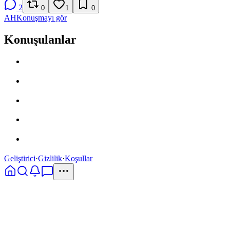
2
0
1
0
AH
Konuşmayı gör
Konuşulanlar
Geliştirici
·
Gizlilik
·
Koşullar