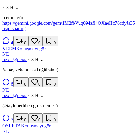
·
18 Haz
hayrını gör
https://gemini.google.com/gem/1M2fbVuq094zfl4OXaeHc76cdyJs
usp=sharing
4
0
0
0
VE
EM
Konuşmayı gör
NE
nexia
@
nexia
·
18 Haz
Yapay zekanı nasıl eğitirsin :)
6
0
0
0
NE
nexia
@
nexia
·
18 Haz
@
tayfunerbilen
grok nerde :)
7
0
0
0
OS
ER
TA
Konuşmayı gör
NE