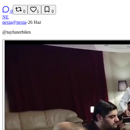
0
0
1
0
NE
nexia
@
nexia
·
26 Haz
@
tayfunerbilen