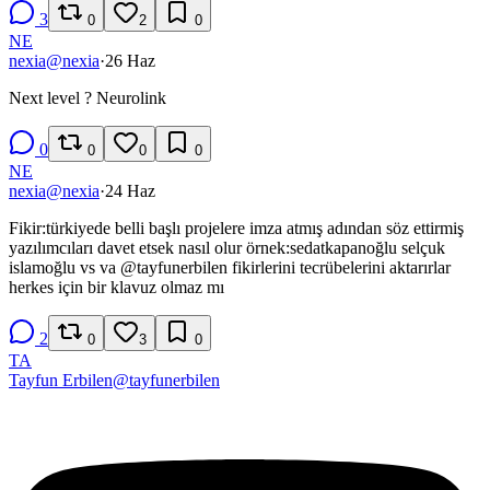
3
0
2
0
NE
nexia
@
nexia
·
26 Haz
Next level ? Neurolink
0
0
0
0
NE
nexia
@
nexia
·
24 Haz
Fikir:türkiyede belli başlı projelere imza atmış adından söz ettirmiş
yazılımcıları davet etsek nasıl olur örnek:sedatkapanoğlu selçuk
islamoğlu vs va
@
tayfunerbilen
fikirlerini tecrübelerini aktarırlar
herkes için bir klavuz olmaz mı
2
0
3
0
TA
Tayfun Erbilen
@
tayfunerbilen