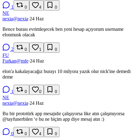
1
0
4
0
NE
nexia
@
nexia
·
24 Haz
Bence burası evrimleşecek ben yeni hesap açıyorum username
elonmusk olacak
2
0
1
0
FU
Furkan
@
mfe
·
24 Haz
elon'a kakalayacağız burayı 10 milyora yazık olur nick'ine demedi
deme
1
0
0
0
NE
nexia
@
nexia
·
24 Haz
Bu bir prototürk app mesajıdır çalışıyorsa like atın çalışmıyorsa
@
tayfunerbilen
‘e bu ne biçim app diye mesaj atın :)
0
0
4
0