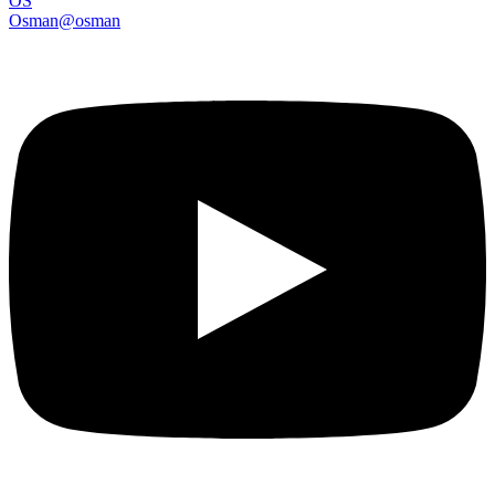
OS
Osman
@
osman