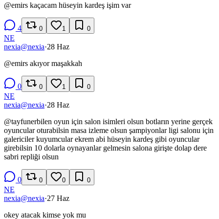
@
emirs
kaçacam hüseyin kardeş işim var
4
0
1
0
NE
nexia
@
nexia
·
28 Haz
@
emirs
akıyor maşakkah
0
0
1
0
NE
nexia
@
nexia
·
28 Haz
@
tayfunerbilen
oyun için salon isimleri olsun botların yerine gerçek
oyuncular oturabilsin masa izleme olsun şampiyonlar ligi salonu için
galericiler kuyumcular ekrem abi hüseyin kardeş gibi oyuncular
girebilsin 10 dolarla oynayanlar gelmesin salona girişte dolap dere
sabri repliği olsun
0
0
0
0
NE
nexia
@
nexia
·
27 Haz
okey atacak kimse yok mu