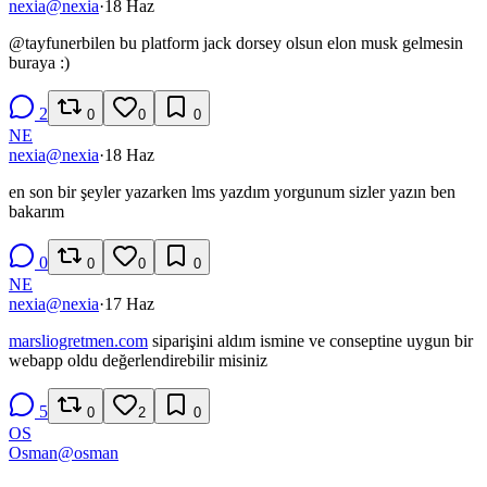
nexia
@
nexia
·
18 Haz
@
tayfunerbilen
bu platform jack dorsey olsun elon musk gelmesin
buraya :)
2
0
0
0
NE
nexia
@
nexia
·
18 Haz
en son bir şeyler yazarken lms yazdım yorgunum sizler yazın ben
bakarım
0
0
0
0
NE
nexia
@
nexia
·
17 Haz
marsliogretmen.com
siparişini aldım ismine ve conseptine uygun bir
webapp oldu değerlendirebilir misiniz
5
0
2
0
OS
Osman
@
osman