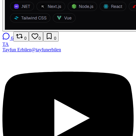
6
0
0
0
TA
Tayfun Erbilen
@
tayfunerbilen