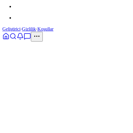
Geliştirici
·
Gizlilik
·
Koşullar