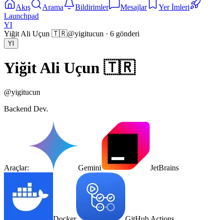
Akış
Arama
Bildirimler
Mesajlar
Yer İmleri
Launchpad
YI
Yiğit Ali Uçun 🇹🇷
@
yigitucun
·
6
gönderi
YI
Yiğit Ali Uçun 🇹🇷
@
yigitucun
Backend Dev.
Araçlar:
Gemini
JetBrains
Docker
GitHub Actions