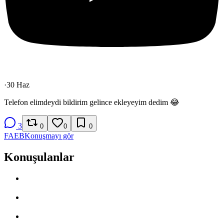
·
30 Haz
Telefon elimdeydi bildirim gelince ekleyeyim dedim 😂
3
0
0
0
FA
EB
Konuşmayı gör
Konuşulanlar