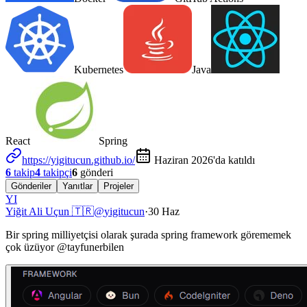
Kubernetes
Java
React
Spring
https://yigitucun.github.io/
Haziran 2026'da katıldı
6
takip
4
takipçi
6
gönderi
Gönderiler
Yanıtlar
Projeler
YI
Yiğit Ali Uçun 🇹🇷
@
yigitucun
·
30 Haz
Bir spring milliyetçisi olarak şurada spring framework görememek
çok üzüyor
@
tayfunerbilen