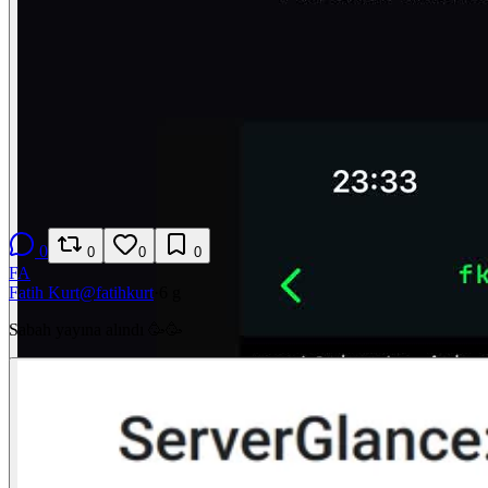
0
0
0
0
FA
Fatih Kurt
@
fatihkurt
·
6 g
Sabah yayına alındı 🥳🥳