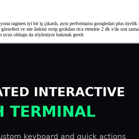
ona ragmen iyi bir iş çıkardı, aynı performansı googledan plus üyelik i
görselleri ve site linkini verip grokdan rica etmekte 2 dk x'de son zama
edan ucuz oldugu da söyleniyor bakmak gerek