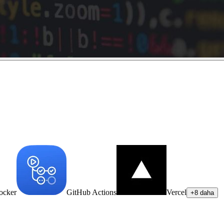
ocker
GitHub Actions
Vercel
+8 daha