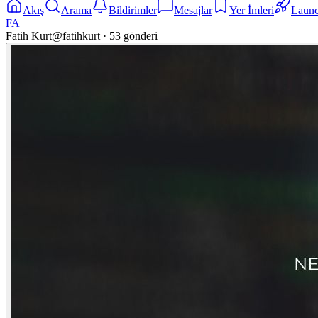
Akış
Arama
Bildirimler
Mesajlar
Yer İmleri
Laun
FA
Fatih Kurt
@
fatihkurt
·
53
gönderi