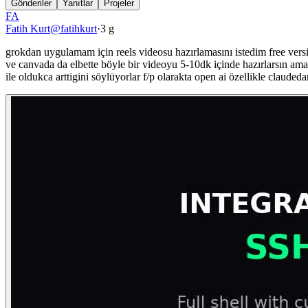
Gönderiler
Yanıtlar
Projeler
FA
Fatih Kurt
@
fatihkurt
·
3 g
grokdan uygulamam için reels videosu hazırlamasını istedim free versiy
ve canvada da elbette böyle bir videoyu 5-10dk içinde hazırlarsın ama 
ile oldukca arttigini söylüyorlar f/p olarakta open ai özellikle claud