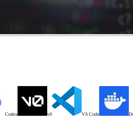
Codex
v0
VS Code
D