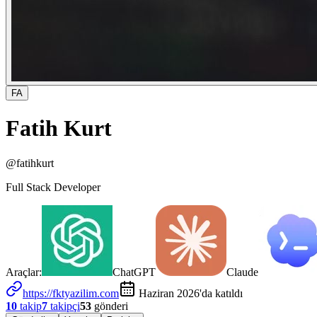
FA
Fatih Kurt
@
fatihkurt
Full Stack Developer
Araçlar:
ChatGPT
Claude
https://fktyazilim.com
Haziran 2026'da katıldı
10
takip
7
takipçi
53
gönderi