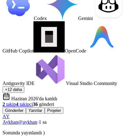
Codex
Gemini
GitHub Copilot
OpenCode
Antigravity IDE
Visual Studio Community
+12 daha
Haziran 2026'da katıldı
2
takip
4
takipçi
36
gönderi
Gönderiler
Yanıtlar
Projeler
AY
Aykhan
@
aykhan
·
1 sa
Sonunda yayınlandı )