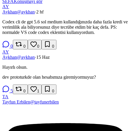
SE
FA
Konuşmayı gör
AY
Aykhan
@
aykhan
·
2 hf
Codex cli de gpt 5.6 sol medium kullandığınızda daha fazla kredi ve
verimlilik ala biliyorsunuz diye tecrübe etdim bir kaç defa. PS:
normalde VS code codex eklentisi kullanıyordum.
0
0
0
0
AY
Aykhan
@
aykhan
·
15 Haz
Hayırlı olsun.
dev prototurkde olan hesabımıza giremiyormuyuz?
5
0
1
0
TA
Tayfun Erbilen
@
tayfunerbilen