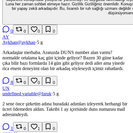
Luna her zaman sohbet etmeye hazır. Gizlilik Gizliliğiniz önemlidir. Konuşmalarınız güvenli bir şekilde işlenir ve verilerinizin kontrolü sizde kalır. Önemli Terapist Luna, duygusal destek ve öz yansıtma için tasarlanmış
bir yapay zekâ arkadaşıdır. Bu, lisanslı bir ruh sağlığı uzmanı değildir ve tıbbi teşhis, tedavi veya acil servis hizm
düşünüyorsanız,
0
0
0
0
AY
Aykhan
@
aykhan
·
5 g
Arkadaşlar merhaba. Aranızda DUNS number alan varmı?
normalde ortalama kaç gün içinde geliyor? Bazen 30 güne kadar
çıka bilir bazı formlarda 14 gün gibi geliyor dedi ailer ama yinede
rica etsem deneyimi olan bir arkadaş söyleseydi içimiz rahatlardı.
8
0
0
0
UN
undefined variable
@
faruk
·
5 g
2 sene önce şirketim adına buradaki adımları izleyerek herhangi bir
ücret ödemeden aldım. Takribi 1 ay içerisinde duns numarası mail
adresimdeydi.
1
0
1
0