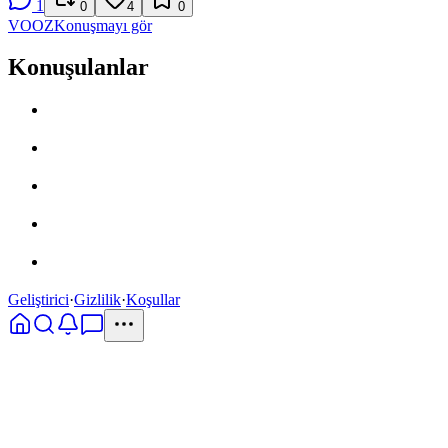
1
0
4
0
VO
OZ
Konuşmayı gör
Konuşulanlar
Geliştirici
·
Gizlilik
·
Koşullar