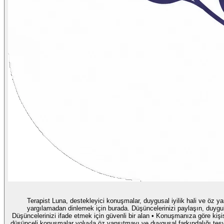
Terapist Luna, destekleyici konuşmalar, duygusal iyilik hali ve öz yansıtma için yapay zekâ arkadaşınızdır. Stresli, bunalmış, en
yargılamadan dinlemek için burada. Düşüncelerinizi paylaşın, duygularınızı düzenleyin ve kendini
Düşüncelerinizi ifade etmek için güvenli bir alan • Konuşmanıza göre kişiselleş
düşünceli konuşmalar yoluyla öz yansıtmayı ve duygusal farkındalığı teşvik 