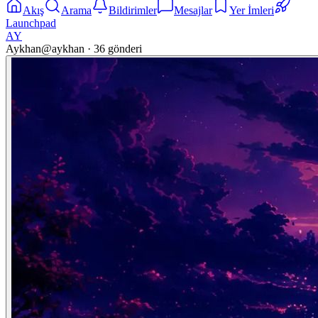
Akış
Arama
Bildirimler
Mesajlar
Yer İmleri
Launchpad
AY
Aykhan
@
aykhan
·
36
gönderi