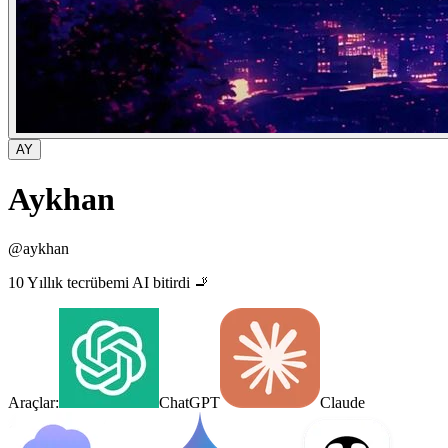
AY
Aykhan
@
aykhan
10 Yıllık tecrübemi AI bitirdi 🚬
Araçlar:
ChatGPT
Claude