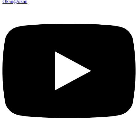
Okan
@
okan