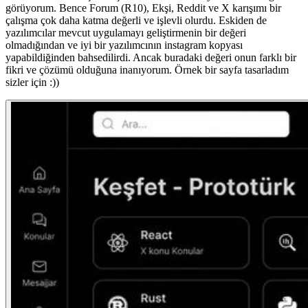
görüyorum. Bence Forum (R10), Ekşi, Reddit ve X karışımı bir
çalışma çok daha katma değerli ve işlevli olurdu. Eskiden de
yazılımcılar mevcut uygulamayı geliştirmenin bir değeri
olmadığından ve iyi bir yazılımcının instagram kopyası
yapabildiğinden bahsedilirdi. Ancak buradaki değeri onun farklı bir
fikri ve çözümü olduğuna inanıyorum. Örnek bir sayfa tasarladım
sizler için :))