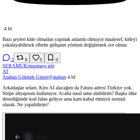
·
4 hf
Bazı şeyleri kitle olmadan yapmak anlamlı olmuyor maalesef, kitleyi
yakalayabilirsek elbette gidişatın yönünü değiştirmek zor olmaz
2
0
5
0
SE
RA
MU
Konuşmayı gör
AT
Atahan Göktürk Güner
@
atahan
·
4 hf
Arkadaşlar selam. Kiro AI alacağım da Fatura adresi Türkiye yok.
Stripe altyapısını kullanıyor. Acaba nasıl satın alabilirim? Başka ülke
denediğimde kod falan geliyor ama kartı kabul etmiyor normal
olarak. Ne yapabilirim?