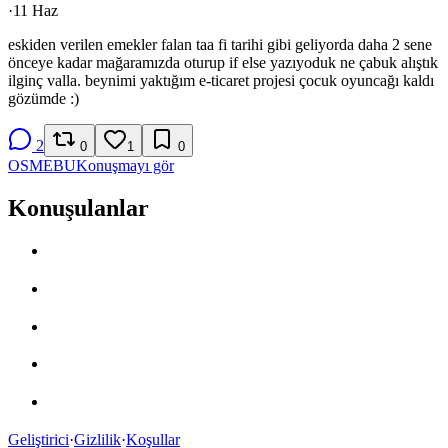
·
11 Haz
eskiden verilen emekler falan taa fi tarihi gibi geliyorda daha 2 sene
önceye kadar mağaramızda oturup if else yazıyoduk ne çabuk alıştık
ilginç valla. beynimi yaktığım e-ticaret projesi çocuk oyuncağı kaldı
gözümde :)
2
0
1
0
OS
ME
BU
Konuşmayı gör
Konuşulanlar
Geliştirici
·
Gizlilik
·
Koşullar