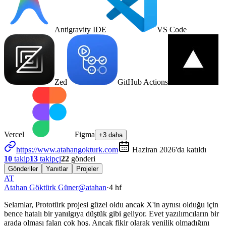
Antigravity IDE
VS Code
Zed
GitHub Actions
Vercel
Figma
+3 daha
https://www.atahangokturk.com
Haziran 2026'da katıldı
10
takip
13
takipçi
22
gönderi
Gönderiler
Yanıtlar
Projeler
AT
Atahan Göktürk Güner
@
atahan
·
4 hf
Selamlar, Prototürk projesi güzel oldu ancak X'in aynısı olduğu için
bence hatalı bir yanılgıya düştük gibi geliyor. Evet yazılımcıların bir
arada olması falan çok hoş. Ancak fikir olarak yenilik olmadığını