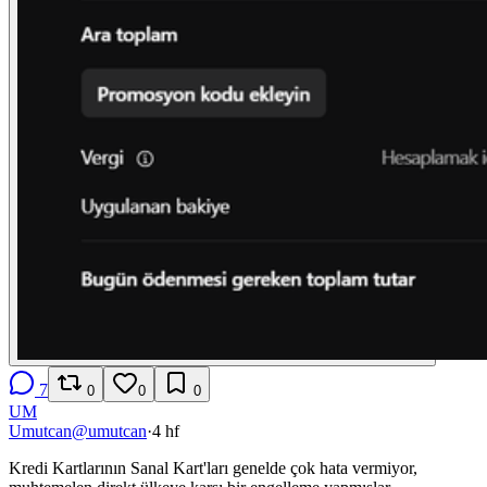
7
0
0
0
UM
Umutcan
@
umutcan
·
4 hf
Kredi Kartlarının Sanal Kart'ları genelde çok hata vermiyor,