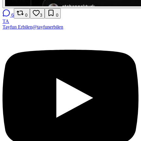
6
0
3
0
TA
Tayfun Erbilen
@
tayfunerbilen