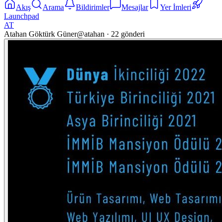
Akış
Arama
Bildirimler
Mesajlar
Yer İmleri
Launchpad
AT
Atahan Göktürk Güner
@
atahan
·
22
gönderi