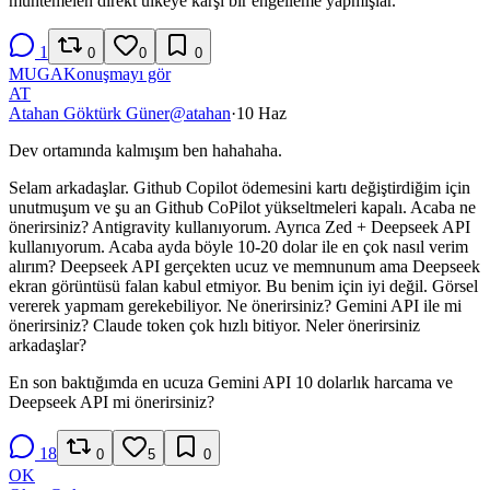
muhtemelen direkt ülkeye karşı bir engelleme yapmışlar.
1
0
0
0
MU
GA
Konuşmayı gör
AT
Atahan Göktürk Güner
@
atahan
·
10 Haz
Dev ortamında kalmışım ben hahahaha.
Selam arkadaşlar. Github Copilot ödemesini kartı değiştirdiğim için
unutmuşum ve şu an Github CoPilot yükseltmeleri kapalı. Acaba ne
önerirsiniz? Antigravity kullanıyorum. Ayrıca Zed + Deepseek API
kullanıyorum. Acaba ayda böyle 10-20 dolar ile en çok nasıl verim
alırım? Deepseek API gerçekten ucuz ve memnunum ama Deepseek
ekran görüntüsü falan kabul etmiyor. Bu benim için iyi değil. Görsel
vererek yapmam gerekebiliyor. Ne önerirsiniz? Gemini API ile mi
önerirsiniz? Claude token çok hızlı bitiyor. Neler önerirsiniz
arkadaşlar?
En son baktığımda en ucuza Gemini API 10 dolarlık harcama ve
Deepseek API mi önerirsiniz?
18
0
5
0
OK