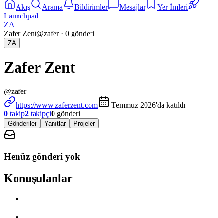
Akış
Arama
Bildirimler
Mesajlar
Yer İmleri
Launchpad
ZA
Zafer Zent
@
zafer
·
0
gönderi
ZA
Zafer Zent
@
zafer
https://www.zaferzent.com
Temmuz 2026'da katıldı
0
takip
2
takipçi
0
gönderi
Gönderiler
Yanıtlar
Projeler
Henüz gönderi yok
Konuşulanlar