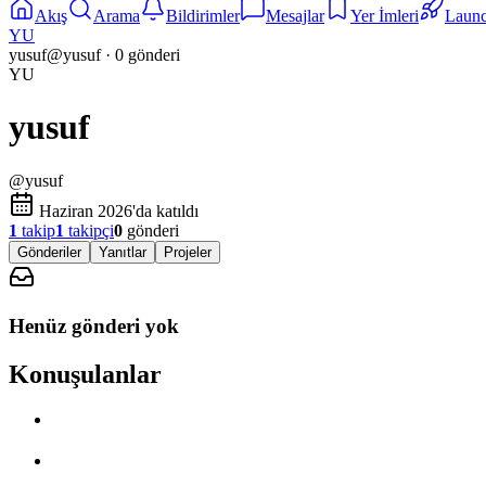
Akış
Arama
Bildirimler
Mesajlar
Yer İmleri
Laun
YU
yusuf
@
yusuf
·
0
gönderi
YU
yusuf
@
yusuf
Haziran 2026'da katıldı
1
takip
1
takipçi
0
gönderi
Gönderiler
Yanıtlar
Projeler
Henüz gönderi yok
Konuşulanlar