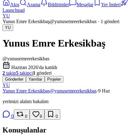
Akış
Arama
Bildirimler
Mesajlar
Yer İmleri
Launchpad
YU
Yunus Emre Erkesikbaş
@
yunusemreerkesikbas
·
1
gönderi
YU
Yunus Emre Erkesikbaş
@
yunusemreerkesikbas
Haziran 2026'da katıldı
2
takip
5
takipçi
1
gönderi
Gönderiler
Yanıtlar
Projeler
YU
Yunus Emre Erkesikbaş
@
yunusemreerkesikbas
·
9 Haz
yerimizi alalım bakalım
0
0
9
0
Konuşulanlar