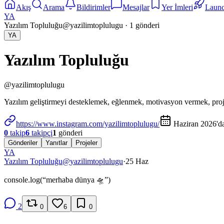
Akış
Arama
Bildirimler
Mesajlar
Yer İmleri
Laun
YA
Yazılım Topluluğu
@
yazilimtoplulugu
·
1
gönderi
YA
Yazılım Topluluğu
@
yazilimtoplulugu
Yazılım geliştirmeyi desteklemek, eğlenmek, motivasyon vermek, proj
https://www.instagram.com/yazilimtoplulugu/
Haziran 2026'da
0
takip
6
takipçi
1
gönderi
Gönderiler
Yanıtlar
Projeler
YA
Yazılım Topluluğu
@
yazilimtoplulugu
·
25 Haz
console.log(“merhaba dünya 🛸”)
2
0
6
0