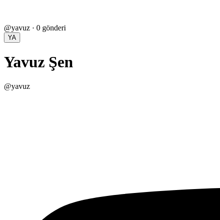
@
yavuz
·
0
gönderi
YA
Yavuz Şen
@
yavuz