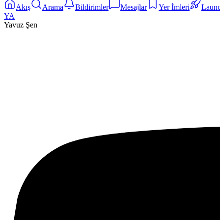
Akış
Arama
Bildirimler
Mesajlar
Yer İmleri
Laun
YA
Yavuz Şen