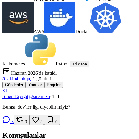
AWS
Docker
Kubernetes
Python
+4 daha
Haziran 2026'da katıldı
5
takip
4
takipçi
1
gönderi
Gönderiler
Yanıtlar
Projeler
SI
Sinan Eryiğit
@
sinan_sh
·
4 hf
Burası .dev’ler ligi diyebilir miyiz?
3
0
2
0
Konuşulanlar