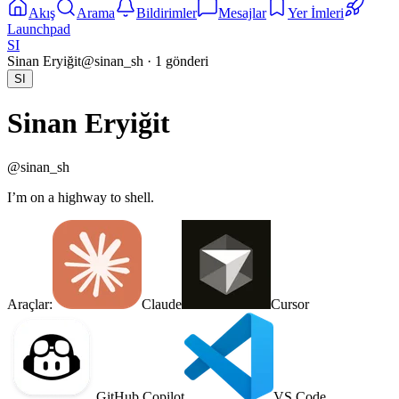
Akış
Arama
Bildirimler
Mesajlar
Yer İmleri
Launchpad
SI
Sinan Eryiğit
@
sinan_sh
·
1
gönderi
SI
Sinan Eryiğit
@
sinan_sh
I’m on a highway to shell.
Araçlar:
Claude
Cursor
GitHub Copilot
VS Code