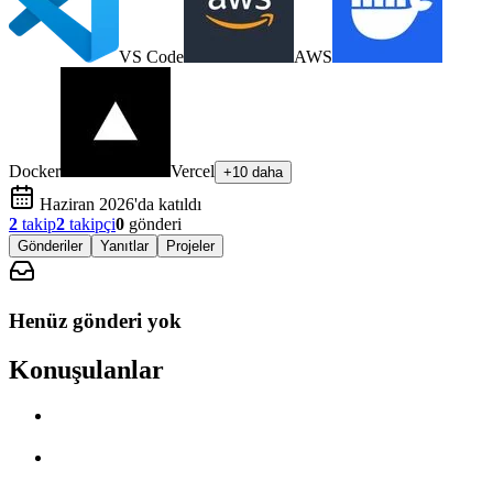
VS Code
AWS
Docker
Vercel
+10 daha
Haziran 2026'da katıldı
2
takip
2
takipçi
0
gönderi
Gönderiler
Yanıtlar
Projeler
Henüz gönderi yok
Konuşulanlar