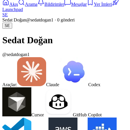
Akış
Arama
Bildirimler
Mesajlar
Yer İmleri
Launchpad
SE
Sedat Doğan
@
sedatdogan1
·
0
gönderi
SE
Sedat Doğan
@
sedatdogan1
Araçlar:
Claude
Codex
Cursor
GitHub Copilot