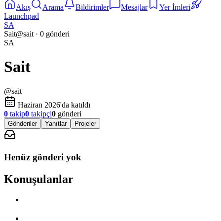
Akış
Arama
Bildirimler
Mesajlar
Yer İmleri
Launchpad
SA
Sait
@
sait
·
0
gönderi
SA
Sait
@
sait
Haziran 2026'da katıldı
0
takip
0
takipçi
0
gönderi
Gönderiler
Yanıtlar
Projeler
Henüz gönderi yok
Konuşulanlar