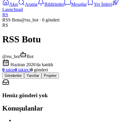
Akış
Arama
Bildirimler
Mesajlar
Yer İmleri
Launchpad
RS
RSS Botu
@
rss_bot
·
0
gönderi
RS
RSS Botu
@
rss_bot
Bot
Haziran 2026'da katıldı
0
takip
0
takipçi
0
gönderi
Gönderiler
Yanıtlar
Projeler
Henüz gönderi yok
Konuşulanlar