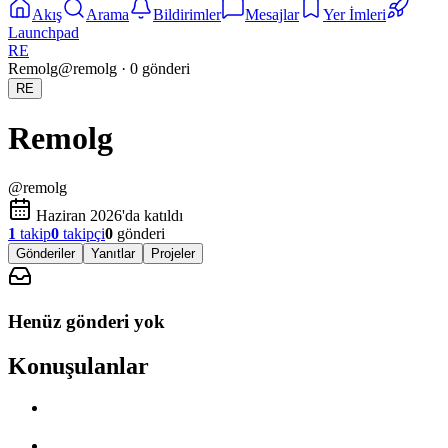
Akış
Arama
Bildirimler
Mesajlar
Yer İmleri
Launchpad
RE
Remolg
@
remolg
·
0
gönderi
RE
Remolg
@
remolg
Haziran 2026'da katıldı
1
takip
0
takipçi
0
gönderi
Gönderiler
Yanıtlar
Projeler
Henüz gönderi yok
Konuşulanlar