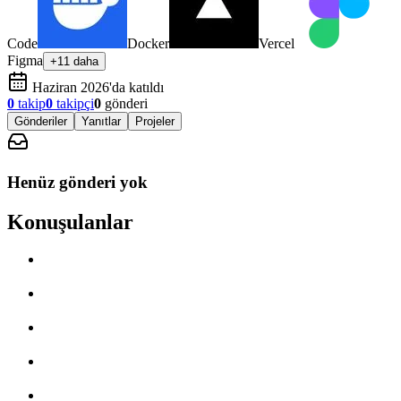
Code
Docker
Vercel
Figma
+11 daha
Haziran 2026'da katıldı
0
takip
0
takipçi
0
gönderi
Gönderiler
Yanıtlar
Projeler
Henüz gönderi yok
Konuşulanlar