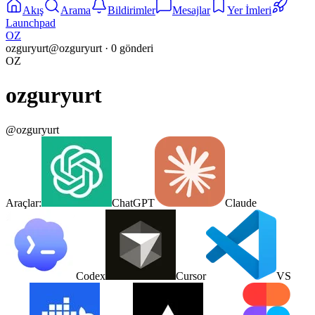
Akış
Arama
Bildirimler
Mesajlar
Yer İmleri
Launchpad
OZ
ozguryurt
@
ozguryurt
·
0
gönderi
OZ
ozguryurt
@
ozguryurt
Araçlar:
ChatGPT
Claude
Codex
Cursor
VS