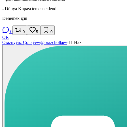
- Dünya Kupası teması eklendi
Denemek için
0
0
5
0
OR
Oraznyýaz Çollaýew
@
orazchollaev
·
11 Haz