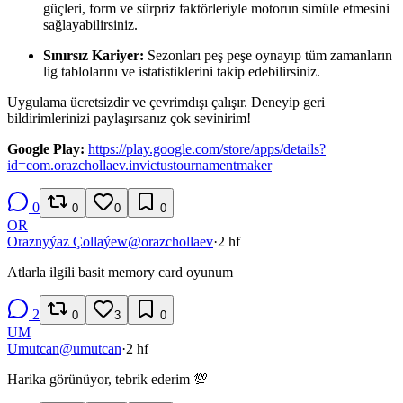
güçleri, form ve sürpriz faktörleriyle motorun simüle etmesini
sağlayabilirsiniz.
Sınırsız Kariyer:
Sezonları peş peşe oynayıp tüm zamanların
lig tablolarını ve istatistiklerini takip edebilirsiniz.
Uygulama ücretsizdir ve çevrimdışı çalışır. Deneyip geri
bildirimlerinizi paylaşırsanız çok sevinirim!
Google Play:
https://play.google.com/store/apps/details?
id=com.orazchollaev.invictustournamentmaker
0
0
0
0
OR
Oraznyýaz Çollaýew
@
orazchollaev
·
2 hf
Atlarla ilgili basit memory card oyunum
2
0
3
0
UM
Umutcan
@
umutcan
·
2 hf
Harika görünüyor, tebrik ederim 💯