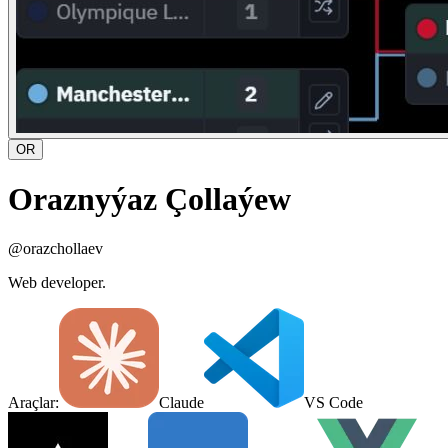
OR
Oraznyýaz Çollaýew
@
orazchollaev
Web developer.
Araçlar:
Claude
VS Code