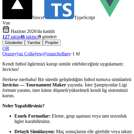
Vercel
TypeScript
Vue
Haziran 2026'da katıldı
127
takip
46
takipçi
9
gönderi
Gönderiler
Yanıtlar
Projeler
OR
Oraznyýaz Çollaýew
@
orazchollaev
·
1 hf
Kendi futbol liglerinizi kurup simüle edebileceğiniz uygulamam:
Invictus!
Herkese merhaba! Bir süredir geliştirdiğim futbol turnuva simülatörü
Invictus — Tournament Maker
yayında. İster Şampiyonlar Ligi
formatı yaratın, ister küme düşmeli/yükselmeli kendi lig sisteminizi
kurun.
Neler Yapabilirsiniz?
Esnek Formatlar:
Eleme, grup aşaması veya tam sezonluk
ligler kurabilirsiniz.
Detaylı Simülasyon:
Maç sonuçlarını elle girebilir veya takım