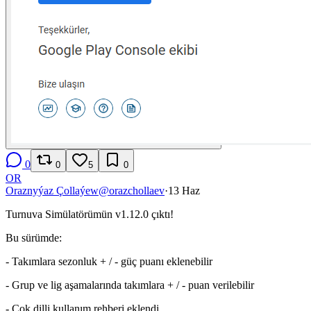
0
0
5
0
OR
Oraznyýaz Çollaýew
@
orazchollaev
·
13 Haz
Turnuva Simülatörümün v1.12.0 çıktı!
Bu sürümde:
- Takımlara sezonluk + / - güç puanı eklenebilir
- Grup ve lig aşamalarında takımlara + / - puan verilebilir
- Çok dilli kullanım rehberi eklendi