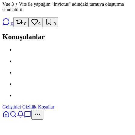
Vue 3 + Vite ile yaptığım "Invictus" adındaki turnuva oluşturma
simülatörü:
0
0
9
0
Konuşulanlar
Geliştirici
·
Gizlilik
·
Koşullar