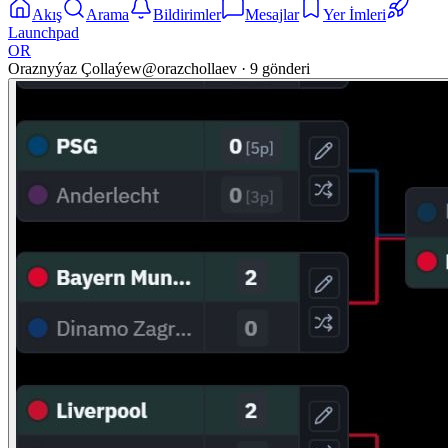
Akış
Arama
Bildirimler
Mesajlar
Yer İmleri
Launchpad
OR
Oraznyýaz Çollaýew
@
orazchollaev
·
9
gönderi