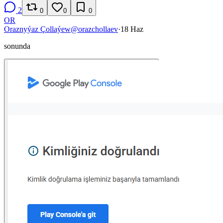
2
0
0
0
OR
Oraznyýaz Çollaýew
@
orazchollaev
·
18 Haz
sonunda