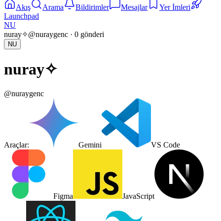
Akış
Arama
Bildirimler
Mesajlar
Yer İmleri
Launchpad
NU
nuray✧
@
nuraygenc
·
0
gönderi
NU
nuray✧
@
nuraygenc
Araçlar:
Gemini
VS Code
Figma
JavaScript