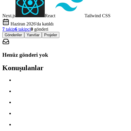
Next.js
React
Tailwind CSS
Haziran 2026'da katıldı
7
takip
6
takipçi
0
gönderi
Gönderiler
Yanıtlar
Projeler
Henüz gönderi yok
Konuşulanlar