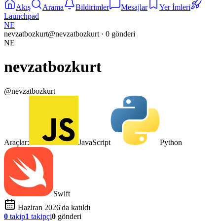
Akış
Arama
Bildirimler
Mesajlar
Yer İmleri
Launchpad
NE
nevzatbozkurt
@
nevzatbozkurt
·
0
gönderi
NE
nevzatbozkurt
@
nevzatbozkurt
Araçlar:
JavaScript
Python
Swift
Haziran 2026'da katıldı
0
takip
1
takipçi
0
gönderi