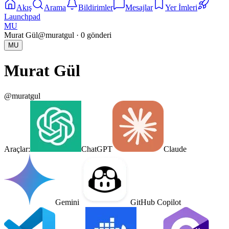
Akış
Arama
Bildirimler
Mesajlar
Yer İmleri
Launchpad
MU
Murat Gül
@
muratgul
·
0
gönderi
MU
Murat Gül
@
muratgul
Araçlar:
ChatGPT
Claude
Gemini
GitHub Copilot