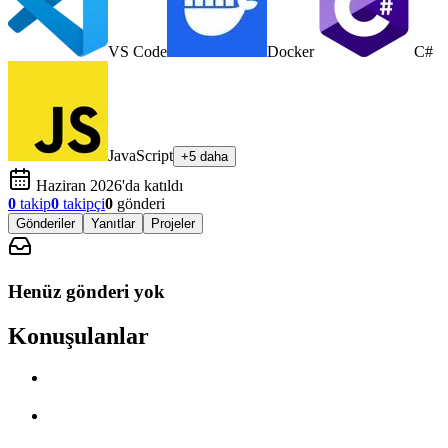
VS Code
Docker
C#
JavaScript
+5 daha
Haziran 2026'da katıldı
0
takip
0
takipçi
0
gönderi
Gönderiler
Yanıtlar
Projeler
Henüz gönderi yok
Konuşulanlar