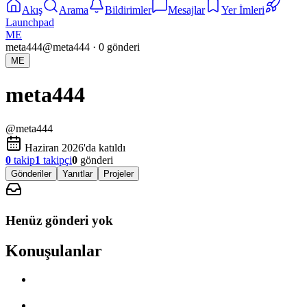
Akış
Arama
Bildirimler
Mesajlar
Yer İmleri
Launchpad
ME
meta444
@
meta444
·
0
gönderi
ME
meta444
@
meta444
Haziran 2026'da katıldı
0
takip
1
takipçi
0
gönderi
Gönderiler
Yanıtlar
Projeler
Henüz gönderi yok
Konuşulanlar