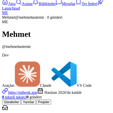
Akış
Arama
Bildirimler
Mesajlar
Yer İmleri
Launchpad
ME
Mehmet
@
mehmettastemir
·
0
gönderi
ME
Mehmet
@
mehmettastemir
Dev
Araçlar:
Claude
VS Code
https://mihenk.app
Haziran 2026'da katıldı
0
takip
1
takipçi
0
gönderi
Gönderiler
Yanıtlar
Projeler