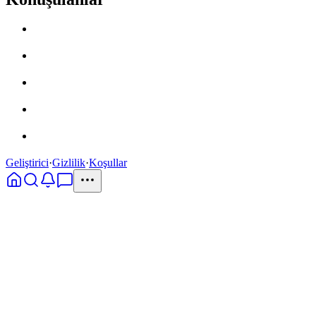
Geliştirici
·
Gizlilik
·
Koşullar