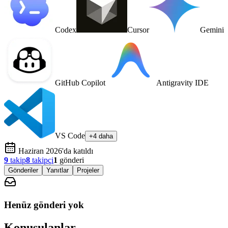
Codex
Cursor
Gemini
GitHub Copilot
Antigravity IDE
VS Code
+4 daha
Haziran 2026'da katıldı
9
takip
8
takipçi
1
gönderi
Gönderiler
Yanıtlar
Projeler
Henüz gönderi yok
Konuşulanlar