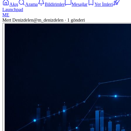
Akış
Arama
Bildirimler
Mesajlar
Yer İmleri
Launchpad
ME
Mert Denizdelen
@
m_denizdelen
·
1
gönderi