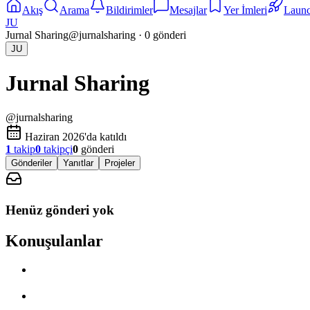
Akış
Arama
Bildirimler
Mesajlar
Yer İmleri
Laun
JU
Jurnal Sharing
@
jurnalsharing
·
0
gönderi
JU
Jurnal Sharing
@
jurnalsharing
Haziran 2026'da katıldı
1
takip
0
takipçi
0
gönderi
Gönderiler
Yanıtlar
Projeler
Henüz gönderi yok
Konuşulanlar