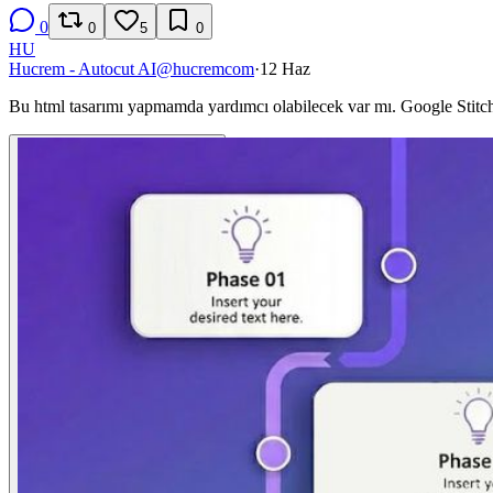
0
0
5
0
HU
Hucrem - Autocut AI
@
hucremcom
·
12 Haz
Bu html tasarımı yapmamda yardımcı olabilecek var mı. Google Stitc