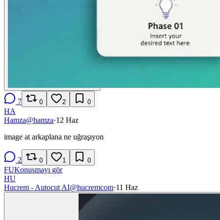
7
0
2
0
HA
Hamza
@
hamza
·
12 Haz
image at arkaplana ne uğraşıyon
2
0
1
0
FU
Konuşmayı gör
HU
Hucrem - Autocut AI
@
hucremcom
·
11 Haz