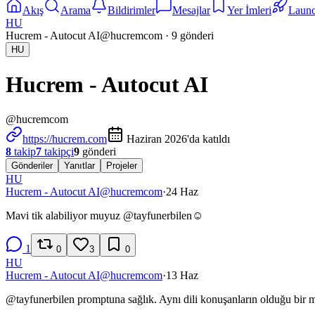
Akış
Arama
Bildirimler
Mesajlar
Yer İmleri
Laun
HU
Hucrem - Autocut AI
@
hucremcom
·
9
gönderi
HU
Hucrem - Autocut AI
@
hucremcom
https://hucrem.com
Haziran 2026'da katıldı
8
takip
7
takipçi
9
gönderi
Gönderiler
Yanıtlar
Projeler
HU
Hucrem - Autocut AI
@
hucremcom
·
24 Haz
Mavi tik alabiliyor muyuz
@
tayfunerbilen
☺️
1
0
3
0
HU
Hucrem - Autocut AI
@
hucremcom
·
13 Haz
@
tayfunerbilen
promptuna sağlık. Aynı dili konuşanların olduğu bir 