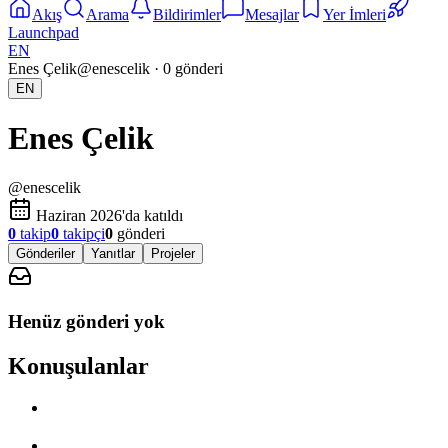
Akış
Arama
Bildirimler
Mesajlar
Yer İmleri
Launchpad
EN
Enes Çelik
@
enescelik
·
0
gönderi
EN
Enes Çelik
@
enescelik
Haziran 2026'da katıldı
0
takip
0
takipçi
0
gönderi
Gönderiler
Yanıtlar
Projeler
Henüz gönderi yok
Konuşulanlar