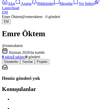
Akış
Arama
Bildirimler
Mesajlar
Yer İmleri
Launchpad
EM
Emre Öktem
@
emreoktem
·
0
gönderi
EM
Emre Öktem
@
emreoktem
Haziran 2026'da katıldı
0
takip
2
takipçi
0
gönderi
Gönderiler
Yanıtlar
Projeler
Henüz gönderi yok
Konuşulanlar