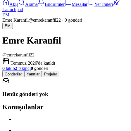
Akış
Arama
Bildirimler
Mesajlar
Yer İmleri
Launchpad
EM
Emre Karanfil
@
emrekaranfil22
·
0
gönderi
EM
Emre Karanfil
@
emrekaranfil22
Temmuz 2026'da katıldı
0
takip
2
takipçi
0
gönderi
Gönderiler
Yanıtlar
Projeler
Henüz gönderi yok
Konuşulanlar