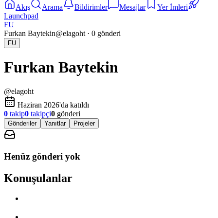
Akış
Arama
Bildirimler
Mesajlar
Yer İmleri
Launchpad
FU
Furkan Baytekin
@
elagoht
·
0
gönderi
FU
Furkan Baytekin
@
elagoht
Haziran 2026'da katıldı
0
takip
0
takipçi
0
gönderi
Gönderiler
Yanıtlar
Projeler
Henüz gönderi yok
Konuşulanlar