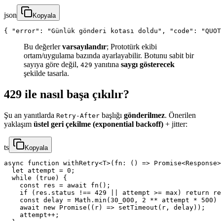
json
Kopyala
{ "error": "Günlük gönderi kotası doldu", "code": "QUOT
Bu değerler
varsayılandır
; Prototürk ekibi
ortam/uygulama bazında ayarlayabilir. Botunu sabit bir
sayıya göre değil,
yanıtına
saygı gösterecek
429
şekilde tasarla.
429 ile nasıl başa çıkılır?
Şu an yanıtlarda
başlığı
gönderilmez
. Önerilen
Retry-After
yaklaşım
üstel geri çekilme (exponential backoff)
+ jitter:
ts
Kopyala
async function withRetry<T>(fn: () => Promise<Response>
  let attempt = 0;

  while (true) {

    const res = await fn();

    if (res.status !== 429 || attempt >= max) return re
    const delay = Math.min(30_000, 2 ** attempt * 500) 
    await new Promise((r) => setTimeout(r, delay));

    attempt++;
