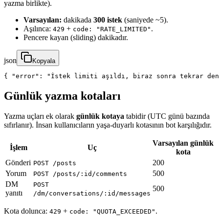
yazma birlikte).
Varsayılan:
dakikada
300 istek
(saniyede ~5).
Aşılınca:
+
.
429
code: "RATE_LIMITED"
Pencere kayan (sliding) dakikadır.
json
Kopyala
{ "error": "İstek limiti aşıldı, biraz sonra tekrar den
Günlük yazma kotaları
Yazma uçları ek olarak
günlük kotaya
tabidir (UTC günü bazında
sıfırlanır). İnsan kullanıcıların yaşa-duyarlı kotasının bot karşılığıdır.
Varsayılan günlük
İşlem
Uç
kota
Gönderi
200
POST /posts
Yorum
500
POST /posts/:id/comments
DM
POST
500
yanıtı
/dm/conversations/:id/messages
Kota dolunca:
+
.
429
code: "QUOTA_EXCEEDED"