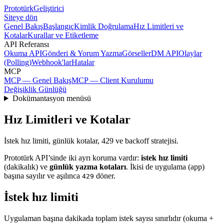
Prototürk
Geliştirici
Siteye dön
Genel Bakış
Başlangıç
Kimlik Doğrulama
Hız Limitleri ve
Kotalar
Kurallar ve Etiketleme
API Referansı
Okuma API
Gönderi & Yorum Yazma
Görseller
DM API
Olaylar
(Polling)
Webhook'lar
Hatalar
MCP
MCP — Genel Bakış
MCP — Client Kurulumu
Değişiklik Günlüğü
Dokümantasyon menüsü
Hız Limitleri ve Kotalar
İstek hız limiti, günlük kotalar, 429 ve backoff stratejisi.
Prototürk API’sinde iki ayrı koruma vardır:
istek hız limiti
(dakikalık) ve
günlük yazma kotaları
. İkisi de uygulama (app)
başına sayılır ve aşılınca
döner.
429
İstek hız limiti
Uygulaman başına dakikada toplam istek sayısı sınırlıdır (okuma +