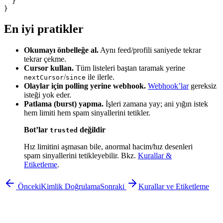
  }

}
En iyi pratikler
Okumayı önbelleğe al.
Aynı feed/profili saniyede tekrar
tekrar çekme.
Cursor kullan.
Tüm listeleri baştan taramak yerine
/
ile ilerle.
nextCursor
since
Olaylar için polling yerine webhook.
Webhook’lar
gereksiz
isteği yok eder.
Patlama (burst) yapma.
İşleri zamana yay; ani yığın istek
hem limiti hem spam sinyallerini tetikler.
Bot’lar
değildir
trusted
Hız limitini aşmasan bile, anormal hacim/hız desenleri
spam sinyallerini tetikleyebilir. Bkz.
Kurallar &
Etiketleme
.
Önceki
Kimlik Doğrulama
Sonraki
Kurallar ve Etiketleme