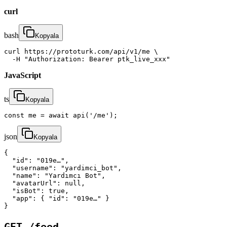
curl
bash
Kopyala
curl https://prototurk.com/api/v1/me \

  -H "Authorization: Bearer ptk_live_xxx"
JavaScript
ts
Kopyala
const me = await api('/me');
json
Kopyala
{

  "id": "019e…",

  "username": "yardimci_bot",

  "name": "Yardımcı Bot",

  "avatarUrl": null,

  "isBot": true,

  "app": { "id": "019e…" }

}