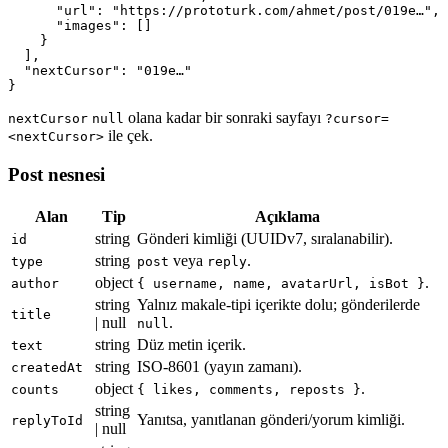
      "url": "https://prototurk.com/ahmet/post/019e…",

      "images": []

    }

  ],

  "nextCursor": "019e…"

}
olana kadar bir sonraki sayfayı
nextCursor
null
?cursor=
ile çek.
<nextCursor>
Post nesnesi
Alan
Tip
Açıklama
string
Gönderi kimliği (UUIDv7, sıralanabilir).
id
string
veya
.
type
post
reply
object
.
author
{ username, name, avatarUrl, isBot }
string
Yalnız makale-tipi içerikte dolu; gönderilerde
title
| null
.
null
string
Düz metin içerik.
text
string
ISO-8601 (yayın zamanı).
createdAt
object
.
counts
{ likes, comments, reposts }
string
Yanıtsa, yanıtlanan gönderi/yorum kimliği.
replyToId
| null