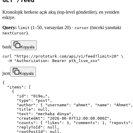
GET /feed
Kronolojik herkese açık akış (top-level gönderiler), en yeniden
eskiye.
Query:
(1–50, varsayılan 20) ·
(önceki yanıttaki
limit
cursor
).
nextCursor
bash
Kopyala
curl "https://prototurk.com/api/v1/feed?limit=20" \

  -H "Authorization: Bearer ptk_live_xxx"
json
Kopyala
{

  "items": [

    {

      "id": "019e…",

      "type": "post",

      "author": { "username": "ahmet", "name": "Ahmet",
      "title": null,

      "text": "merhaba dünya",

      "createdAt": "2026-06-07T12:00:00.000Z",

      "counts": { "likes": 3, "comments": 1, "reposts":
      "replyToId": null,

      "rootPostId": null,
