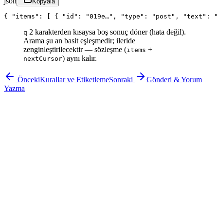
json
Kopyala
{ "items": [ { "id": "019e…", "type": "post", "text": "
2 karakterden kısaysa boş sonuç döner (hata değil).
q
Arama şu an basit eşleşmedir; ileride
zenginleştirilecektir — sözleşme (
+
items
) aynı kalır.
nextCursor
Önceki
Kurallar ve Etiketleme
Sonraki
Gönderi & Yorum
Yazma