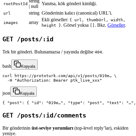
string
Yanıtsa, kök gönderi kimliği.
rootPostId
| null
string
Gönderinin kalıcı (canonical) URL’i.
url
Ekli görseller:
{ url, thumbUrl, width,
array
images
. Görsel yoksa
. Bkz.
Görseller
.
height }
[]
GET /posts/:id
Tek bir gönderi. Bulunamazsa / yayında değilse
.
404
bash
Kopyala
curl https://prototurk.com/api/v1/posts/019e… \

  -H "Authorization: Bearer ptk_live_xxx"
json
Kopyala
{ "post": { "id": "019e…", "type": "post", "text": "…",
GET /posts/:id/comments
Bir gönderinin
üst-seviye yorumları
(top-level reply’lar), eskiden
yeniye.