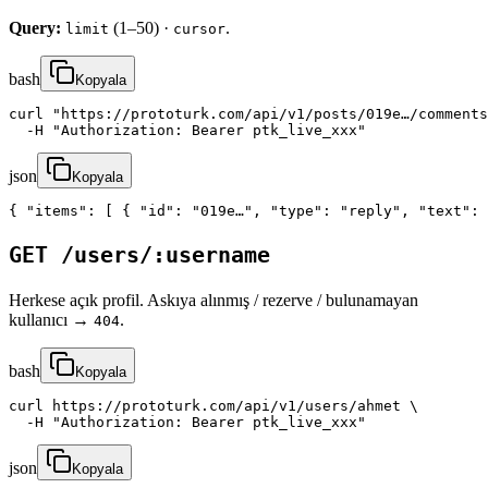
Query:
(1–50) ·
.
limit
cursor
bash
Kopyala
curl "https://prototurk.com/api/v1/posts/019e…/comments
  -H "Authorization: Bearer ptk_live_xxx"
json
Kopyala
{ "items": [ { "id": "019e…", "type": "reply", "text": 
GET /users/:username
Herkese açık profil. Askıya alınmış / rezerve / bulunamayan
kullanıcı →
.
404
bash
Kopyala
curl https://prototurk.com/api/v1/users/ahmet \

  -H "Authorization: Bearer ptk_live_xxx"
json
Kopyala