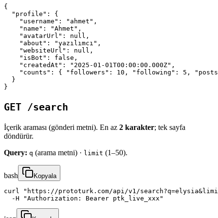
{

  "profile": {

    "username": "ahmet",

    "name": "Ahmet",

    "avatarUrl": null,

    "about": "yazılımcı",

    "websiteUrl": null,

    "isBot": false,

    "createdAt": "2025-01-01T00:00:00.000Z",

    "counts": { "followers": 10, "following": 5, "posts
  }

}
GET /search
İçerik araması (gönderi metni). En az
2 karakter
; tek sayfa
döndürür.
Query:
(arama metni) ·
(1–50).
q
limit
bash
Kopyala
curl "https://prototurk.com/api/v1/search?q=elysia&limi
  -H "Authorization: Bearer ptk_live_xxx"