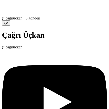
@
cagriuckan
·
3
gönderi
ÇA
Çağrı Üçkan
@
cagriuckan