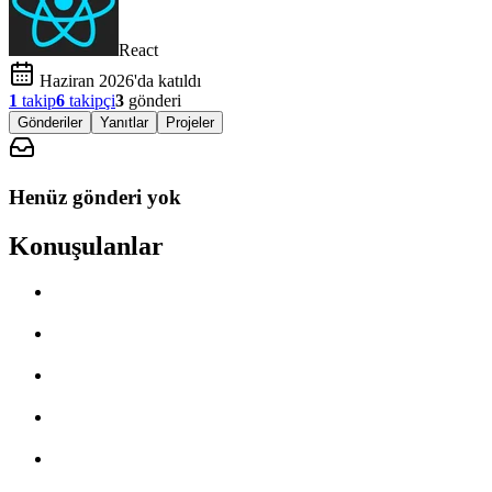
React
Haziran 2026'da katıldı
1
takip
6
takipçi
3
gönderi
Gönderiler
Yanıtlar
Projeler
Henüz gönderi yok
Konuşulanlar