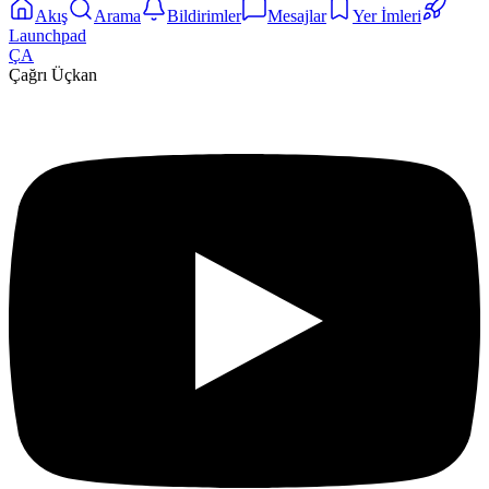
Akış
Arama
Bildirimler
Mesajlar
Yer İmleri
Launchpad
ÇA
Çağrı Üçkan