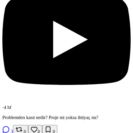
·
4 hf
Problemden kasıt nedir? Proje mi yoksa ihtiyaç mı?
3
0
0
0