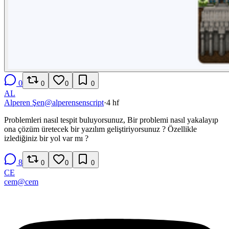
0
0
0
0
AL
Alperen Şen
@
alperensenscript
·
4 hf
Problemleri nasıl tespit buluyorsunuz, Bir problemi nasıl yakalayıp
ona çözüm üretecek bir yazılım geliştiriyorsunuz ? Özellikle
izlediğiniz bir yol var mı ?
8
0
0
0
CE
cem
@
cem