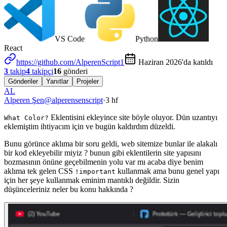
VS Code
Python
React
https://github.com/AlperenScript1
Haziran 2026'da katıldı
3
takip
4
takipçi
16
gönderi
Gönderiler
Yanıtlar
Projeler
AL
Alperen Şen
@
alperensenscript
·
3 hf
Eklentisini ekleyince site böyle oluyor. Dün uzantıyı
What Color?
eklemiştim ihtiyacım için ve bugün kaldırdım düzeldi.
Bunu görünce aklıma bir soru geldi, web sitemize bunlar ile alakalı
bir kod ekleyebilir miyiz ? bunun gibi eklentilerin site yapısını
bozmasının önüne geçebilmenin yolu var mı acaba diye benim
aklıma tek gelen CSS
kullanmak ama bunu genel yapı
!important
için her şeye kullanmak eminim mantıklı değildir. Sizin
düşünceleriniz neler bu konu hakkında ?