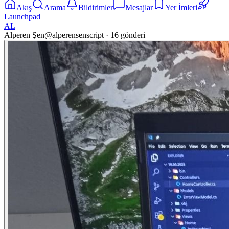
Akış
Arama
Bildirimler
Mesajlar
Yer İmleri
Launchpad
AL
Alperen Şen
@
alperensenscript
·
16
gönderi