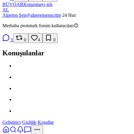
BÜ
VO
AR
Konuşmayı gör
AL
Alperen Şen
@
alperensenscript
·
24 Haz
Merhaba prototurk forum kullanıcıları🙃
1
0
4
0
Konuşulanlar
Geliştirici
·
Gizlilik
·
Koşullar