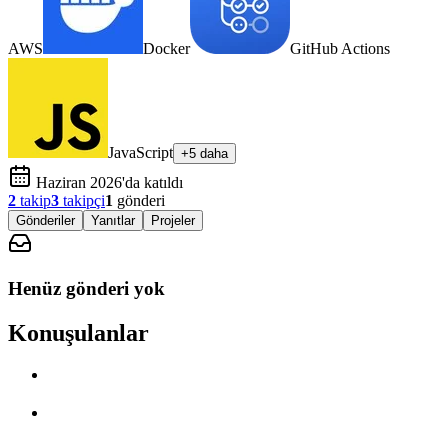
AWS
Docker
GitHub Actions
JavaScript
+5 daha
Haziran 2026'da katıldı
2
takip
3
takipçi
1
gönderi
Gönderiler
Yanıtlar
Projeler
Henüz gönderi yok
Konuşulanlar