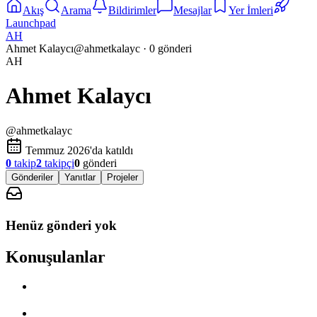
Akış
Arama
Bildirimler
Mesajlar
Yer İmleri
Launchpad
AH
Ahmet Kalaycı
@
ahmetkalayc
·
0
gönderi
AH
Ahmet Kalaycı
@
ahmetkalayc
Temmuz 2026'da katıldı
0
takip
2
takipçi
0
gönderi
Gönderiler
Yanıtlar
Projeler
Henüz gönderi yok
Konuşulanlar