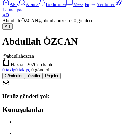
Akış
Arama
Bildirimler
Mesajlar
Yer İmleri
Launchpad
AB
Abdullah ÖZCAN
@
abdullahozcan
·
0
gönderi
AB
Abdullah ÖZCAN
@
abdullahozcan
Haziran 2026'da katıldı
0
takip
0
takipçi
0
gönderi
Gönderiler
Yanıtlar
Projeler
Henüz gönderi yok
Konuşulanlar