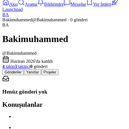
Akış
Arama
Bildirimler
Mesajlar
Yer İmleri
Launchpad
BA
Bakimuhammed
@
Bakimuhammed
·
0
gönderi
BA
Bakimuhammed
@
Bakimuhammed
Haziran 2026'da katıldı
4
takip
3
takipçi
0
gönderi
Gönderiler
Yanıtlar
Projeler
Henüz gönderi yok
Konuşulanlar