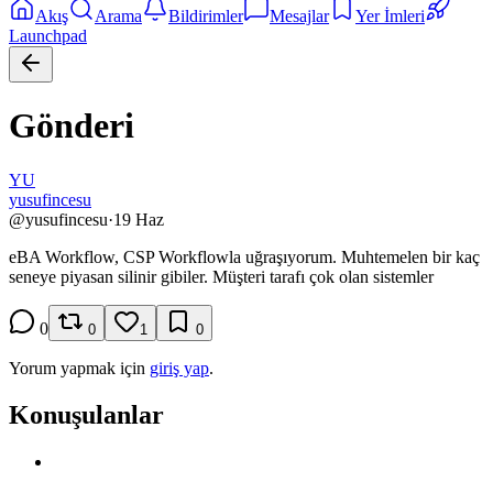
Akış
Arama
Bildirimler
Mesajlar
Yer İmleri
Launchpad
Gönderi
YU
yusufincesu
@
yusufincesu
·
19 Haz
eBA Workflow, CSP Workflowla uğraşıyorum. Muhtemelen bir kaç
seneye piyasan silinir gibiler. Müşteri tarafı çok olan sistemler
0
0
1
0
Yorum yapmak için
giriş yap
.
Konuşulanlar