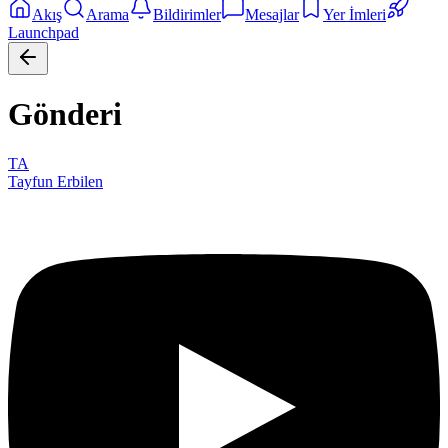
Akış
Arama
Bildirimler
Mesajlar
Yer İmleri
Launchpad
Gönderi
TA
Tayfun Erbilen