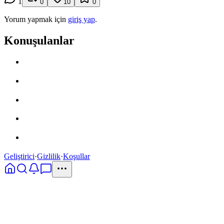
1
0
10
0
Yorum yapmak için
giriş yap
.
Konuşulanlar
Geliştirici
·
Gizlilik
·
Koşullar