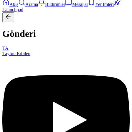
Akış
Arama
Bildirimler
Mesajlar
Yer İmleri
Launchpad
Gönderi
TA
Tayfun Erbilen