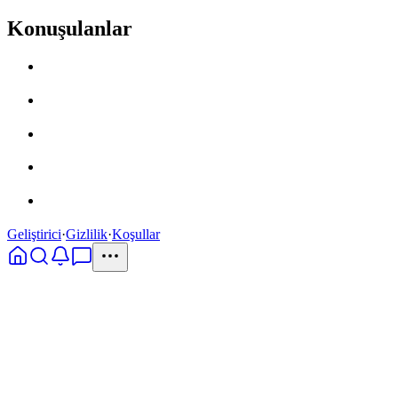
Konuşulanlar
Geliştirici
·
Gizlilik
·
Koşullar