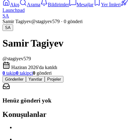
Akış
Arama
Bildirimler
Mesajlar
Yer İmleri
Launchpad
SA
Samir Tagiyev
@
stagiyev579
·
0
gönderi
SA
Samir Tagiyev
@
stagiyev579
Haziran 2026'da katıldı
0
takip
0
takipçi
0
gönderi
Gönderiler
Yanıtlar
Projeler
Henüz gönderi yok
Konuşulanlar