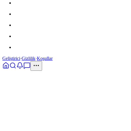
Geliştirici
·
Gizlilik
·
Koşullar