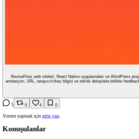
ReviseFlow, web siteleri, React Native uygulamaları ve WordPress projele
anotasyon, URL, tarayıcı/cihaz bilgisi ve teknik detaylarla birlikte feedback bırakabilir. Özellikle web ajansları, geliştiriciler ve ürün ekipleri için dağınık mail, WhatsApp ve ekran görüntüsü t
5
0
4
0
Yorum yapmak için
giriş yap
.
Konuşulanlar