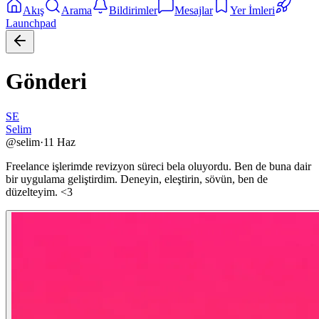
Akış
Arama
Bildirimler
Mesajlar
Yer İmleri
Launchpad
Gönderi
SE
Selim
@
selim
·
11 Haz
Freelance işlerimde revizyon süreci bela oluyordu. Ben de buna dair
bir uygulama geliştirdim. Deneyin, eleştirin, sövün, ben de
düzelteyim. <3