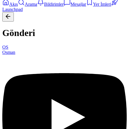
Akış
Arama
Bildirimler
Mesajlar
Yer İmleri
Launchpad
Gönderi
OS
Osman