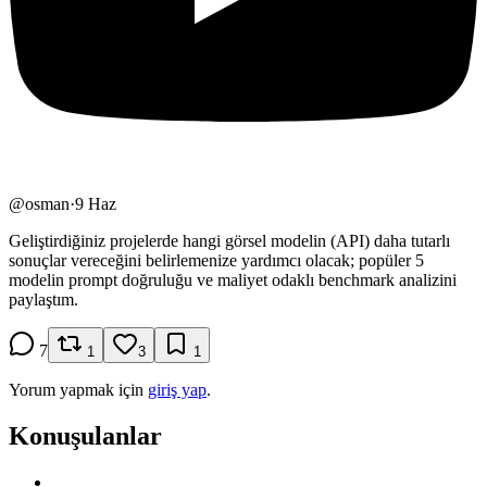
@
osman
·
9 Haz
Geliştirdiğiniz projelerde hangi görsel modelin (API) daha tutarlı
sonuçlar vereceğini belirlemenize yardımcı olacak; popüler 5
modelin prompt doğruluğu ve maliyet odaklı benchmark analizini
paylaştım.
7
1
3
1
Yorum yapmak için
giriş yap
.
Konuşulanlar