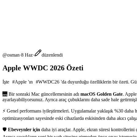
@
osman
·
8 Haz
·
düzenlendi
Apple WWDC 2026 Özeti
İşte
#
Apple
'ın
#
WWDC26
'da duyurduğu özelliklerin bir özeti. 
🌉 Bir sonraki Mac güncellemesinin adı
macOS Golden Gate
. Apple
ayarlayabiliyorsunuz. Ayrıca araç çubuklarını daha sade hale getirmiş
⚡️ Genel performans iyileştirmeleri. Uygulamalar yaklaşık %30 daha hı
optimizasyonları sayesinde eski cihazlarda eskisinden daha akıcı çalış
🛡️
Ebeveynler için
daha iyi araçlar. Apple, ekran süresi kontrollerini
Ayrıca çocukların yeni bir web sitesine girmeden önce onay istemesin