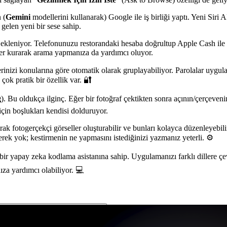
 (
Gemini
modellerini kullanarak) Google ile iş birliği yaptı. Yeni Siri
gelen yeni bir sese sahip.
kleniyor. Telefonunuzu restorandaki hesaba doğrultup Apple Cash ile h
eler kurarak arama yapmanıza da yardımcı oluyor.
rinizi konularına göre otomatik olarak gruplayabiliyor. Parolalar uygula
 çok pratik bir özellik var. 🔐
g
). Bu oldukça ilginç. Eğer bir fotoğraf çektikten sonra açının/çerçeven
çin boşlukları kendisi dolduruyor.
rak fotogerçekçi görseller oluşturabilir ve bunları kolayca düzenleyeb
gerek yok; kestirmenin ne yapmasını istediğinizi yazmanız yeterli. ⚙️
ık bir yapay zeka kodlama asistanına sahip. Uygulamanızı farklı dillere 
za yardımcı olabiliyor. 💻