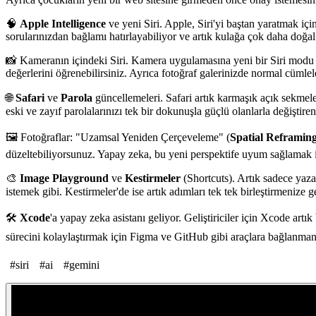
🧠
Apple Intelligence
ve yeni Siri. Apple, Siri'yi baştan yaratmak için
sorularınızdan bağlamı hatırlayabiliyor ve artık kulağa çok daha doğal 
📸 Kameranın içindeki Siri. Kamera uygulamasına yeni bir Siri modu e
değerlerini öğrenebilirsiniz. Ayrıca fotoğraf galerinizde normal cüml
🌐
Safari
ve
Parola
güncellemeleri. Safari artık karmaşık açık sekmele
eski ve zayıf parolalarınızı tek bir dokunuşla güçlü olanlarla değiştiren
🖼️ Fotoğraflar: "Uzamsal Yeniden Çerçeveleme" (
Spatial Reframin
düzeltebiliyorsunuz. Yapay zeka, bu yeni perspektife uyum sağlamak i
🎨
Image Playground
ve
Kestirmeler
(Shortcuts). Artık sadece yaza
istemek gibi. Kestirmeler'de ise artık adımları tek tek birleştirmenize 
🛠️
Xcode
'a yapay zeka asistanı geliyor. Geliştiriciler için Xcode art
sürecini kolaylaştırmak için Figma ve GitHub gibi araçlara bağlanmanı
#
siri
#
ai
#
gemini