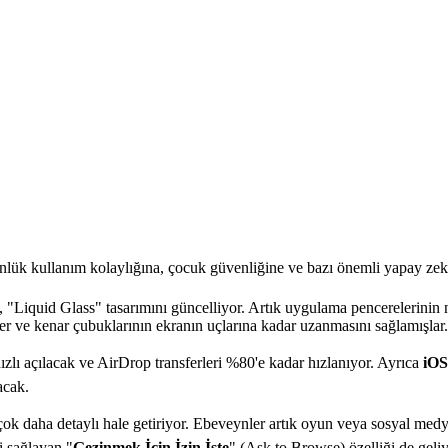
Günlük kullanım kolaylığına, çocuk güvenliğine ve bazı önemli yapay ze
, "Liquid Glass" tasarımını güncelliyor. Artık uygulama pencerelerinin n
ler ve kenar çubuklarının ekranın uçlarına kadar uzanmasını sağlamışlar.
zlı açılacak ve AirDrop transferleri %80'e kadar hızlanıyor. Ayrıca
iOS
acak.
 çok daha detaylı hale getiriyor. Ebeveynler artık oyun veya sosyal medya 
i sağlayan "
Gezinmek İçin İzin İste
" (Ask to Browse) özelliği de geliy