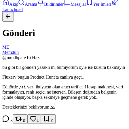
Akış
Arama
Bildirimler
Mesajlar
Yer İmleri
Launchpad
Gönderi
ME
Memduh
@
mmdhpan
·
16 Haz
bu gibi bir gonderi yasakli mi bilmiyorum oyle ise kusura bakmayin
Fluxerv bugün Product Hunt'ta canlıya geçti.
Editörde
yaz, ihtiyacın olan aracı tarif et. Hesap makinesi, veri
/ai
formatlayıcı, renk seçici ne istersen. Bileşen doğrudan belgenin
içinde oluşuyor, başka sekmeye geçmene gerek yok.
Desteklerinizi bekliyorum 🙏
3
0
4
0