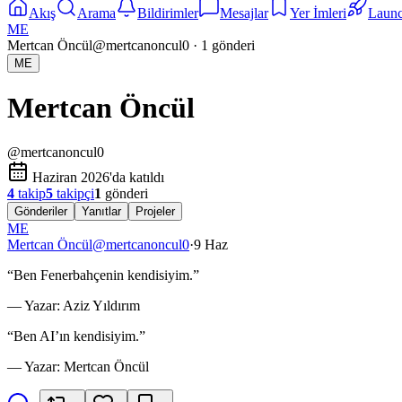
Akış
Arama
Bildirimler
Mesajlar
Yer İmleri
Laun
ME
Mertcan Öncül
@
mertcanoncul0
·
1
gönderi
ME
Mertcan Öncül
@
mertcanoncul0
Haziran 2026'da katıldı
4
takip
5
takipçi
1
gönderi
Gönderiler
Yanıtlar
Projeler
ME
Mertcan Öncül
@
mertcanoncul0
·
9 Haz
“Ben Fenerbahçenin kendisiyim.”
— Yazar: Aziz Yıldırım
“Ben AI’ın kendisiyim.”
— Yazar: Mertcan Öncül